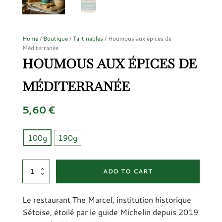
Home
/
Boutique
/
Tartinables
/ Houmous aux épices de
Méditerranée
HOUMOUS AUX ÉPICES DE
MÉDITERRANÉE
5,60
€
100g
190g
Houmous
ADD TO CART
aux
épices
Le restaurant The Marcel, institution historique
de
Méditerranée
Sétoise, étoilé par le guide Michelin depuis 2019
quantity