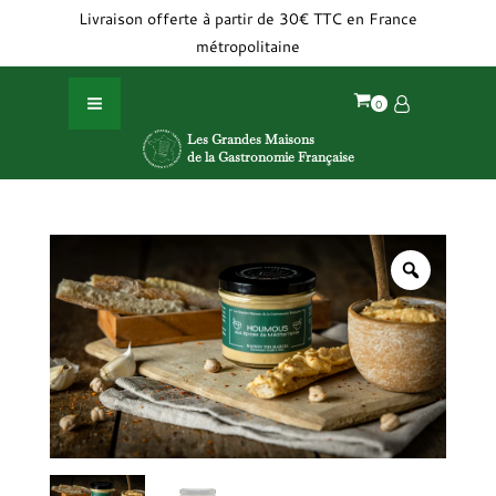
Cookies management panel
Livraison offerte à partir de 30€ TTC en France
métropolitaine
Les Grandes Maisons
de la Gastronomie Française
Nos filières d'appro
La Fabrication de
Accueil