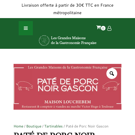
Livraison offerte à partir de 30€ TTC en France
métropolitaine
Les Grandes Maisons
de la Gastronomie Française
Nos filières d'appro
La Fabrication de
Accueil
Home
/
Boutique
/
Tartinables
/ Paté de Porc Noir Gascon