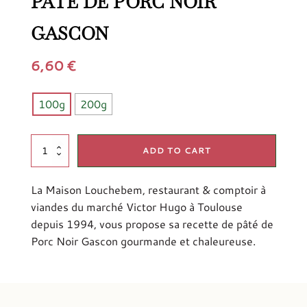
PATÉ DE PORC NOIR
GASCON
6,60
€
100g
200g
Paté
ADD TO CART
de
Porc
La Maison Louchebem, restaurant & comptoir à
Noir
Gascon
viandes du marché Victor Hugo à Toulouse
quantity
depuis 1994, vous propose sa recette de pâté de
Porc Noir Gascon gourmande et chaleureuse.